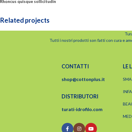
Rhoncus quisque sollicitudin
Related projects
Tura
Tutti i nostri prodotti son fatti con cura e am
Accessories
Imperdiet mauris a nontin
CONTATTI
LE 
shop@cottonplus.it
SMA
INF
DISTRIBUTORI
BEA
turati-idrofilo.com
MED