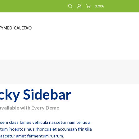
0,00
€
TY
MEDICALE
FAQ
icky Sidebar
available with Every Demo
 sem class fames vehicula nascetur nam tellus a
um inceptos mus rhoncus et accumsan fringilla
nascetur amet fermentum rutrum.