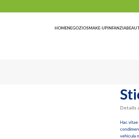
HOME
NEGOZIO
SMAKE-UP
INFANZIA
BEAU
St
Details 
Hac vitae
condiment
vehicula 