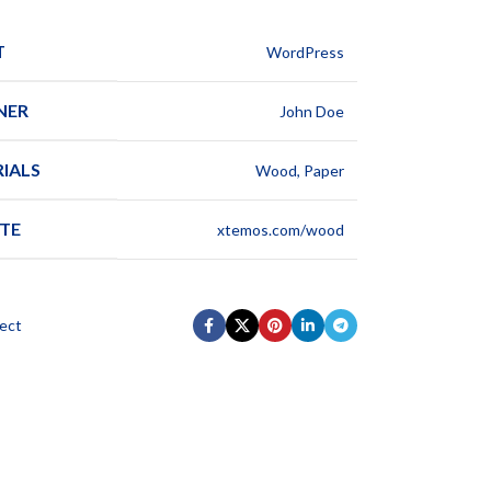
T
WordPress
NER
John Doe
IALS
Wood, Paper
TE
xtemos.com/wood
ect