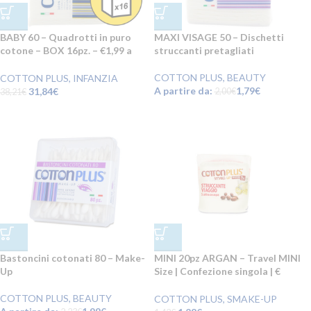
BABY 60 – Quadrotti in puro
MAXI VISAGE 50 – Dischetti
cotone – BOX 16pz. – €1,99 a
struccanti pretagliati
sacchetto
COTTON PLUS
,
BEAUTY
COTTON PLUS
,
INFANZIA
A partire da:
1,79
€
31,84
€
2,00
€
38,21
€
Bastoncini cotonati 80 – Make-
MINI 20pz ARGAN – Travel MINI
Up
Size | Confezione singola | €
1,28 a sacchetto!
COTTON PLUS
,
BEAUTY
COTTON PLUS
,
SMAKE-UP