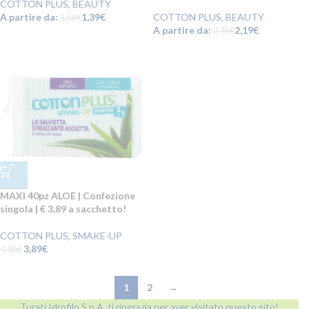
COTTON PLUS
,
BEAUTY
A partire da:
1,39
€
COTTON PLUS
,
BEAUTY
1,56
€
A partire da:
2,19
€
2,45
€
MAXI 40pz ALOE | Confezione
singola | € 3,89 a sacchetto!
COTTON PLUS
,
SMAKE-UP
3,89
€
4,36
€
1
2
→
Turati Idrofilo S.p.A. ti ringrazia per aver visitato questo sito!