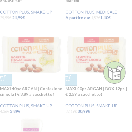
SMAKE-UP
bianchi
COTTON PLUS
,
SMAKE-UP
COTTON PLUS
,
MEDICALE
24,99
€
A partire da:
1,40
€
29,99
€
1,57
€
MAXI 40pz ARGAN | Confezione
MAXI 40pz ARGAN | BOX 12pz. |
singola | € 3,89 a sacchetto!
€ 2,59 a sacchetto!
COTTON PLUS
,
SMAKE-UP
COTTON PLUS
,
SMAKE-UP
3,89
€
30,99
€
4,36
€
37,19
€