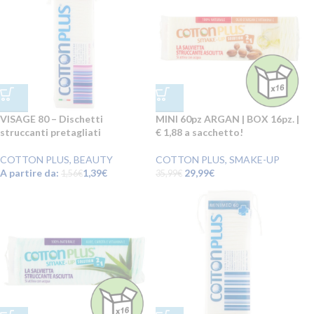
VISAGE 80 – Dischetti
MINI 60pz ARGAN | BOX 16pz. |
struccanti pretagliati
€ 1,88 a sacchetto!
COTTON PLUS
,
BEAUTY
COTTON PLUS
,
SMAKE-UP
A partire da:
1,39
€
29,99
€
1,56
€
35,99
€