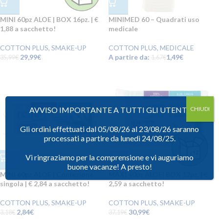
MINI 60pz ALOE | BOX 16pz. | €
MINIMED 60 – Quadrati uso
1,88 a sacchetto!
medicale
COTTON PLUS
,
SMAKE-UP
COTTON PLUS
,
MEDICALE
29,99
€
A partire da:
1,49
€
35,99
€
1,67
€
AVVISO IMPORTANTE A TUTTI GLI UTENTI
CHIUDI
Gli ordini effettuati dal 05/08/26 al 23/08/26 saranno
processati a partire da lunedì 24/08/25.
Vi ringraziamo per la comprensione e vi auguriamo
buone vacanze! A presto!
MINI 60pz ALOE | Confezione
MAXI 40pz ALOE| BOX 12pz. | €
singola | € 2,84 a sacchetto!
2,59 a sacchetto!
COTTON PLUS
,
SMAKE-UP
COTTON PLUS
,
SMAKE-UP
2,84
€
30,99
€
3,18
€
37,19
€