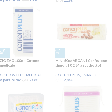
A partire da:
1,99
€
1,28
€
2,23
€
1,43
€
ZIG ZAG 100g – Cotone
MINI 60pz ARGAN | Confezione
medicale
singola | € 2,84 a sacchetto!
COTTON PLUS
,
MEDICALE
COTTON PLUS
,
SMAKE-UP
A partire da:
2,08
€
2,84
€
2,33
€
3,18
€