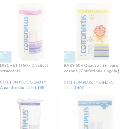
DISCHETTI 50 – Dischetti
BABY 60 – Quadrotti in puro
struccanti
cotone | Confezione singola |
€3,40 a sacchetto!
COTTON PLUS
,
BEAUTY
COTTON PLUS
,
INFANZIA
A partire da:
1,19
€
3,40
€
1,33
€
3,81
€