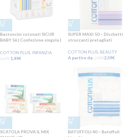
Bastoncini cotonati SICUR
SUPER MAXI 50 – Dischetti
BABY 56 | Confezione singola |
struccanti pretagliati
€1,49 a confezione!
COTTON PLUS
,
BEAUTY
COTTON PLUS
,
INFANZIA
A partire da:
2,59
€
1,49
€
2,90
€
1,67
€
SCATOLA PROVA IL MIX
BATUFFOLI 40 – Batuffoli