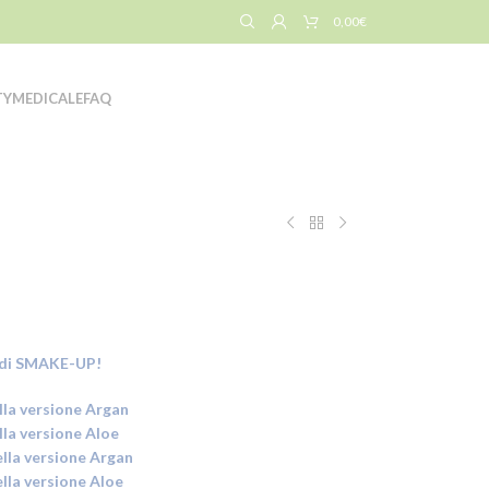
0,00
€
TY
MEDICALE
FAQ
 di SMAKE-UP!
lla versione Argan
lla versione Aloe
lla versione Argan
lla versione Aloe