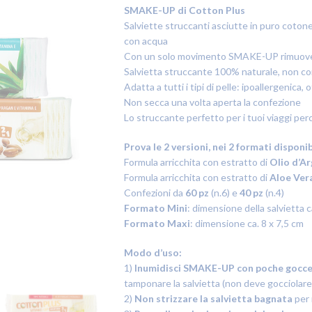
SMAKE-UP di Cotton Plus
Salviette struccanti asciutte in puro cotone
con acqua
Con un solo movimento SMAKE-UP rimuove il 
Salvietta struccante 100% naturale, non c
Adatta a tutti i tipi di pelle: ipoallergenic
Non secca una volta aperta la confezione
Lo struccante perfetto per i tuoi viaggi per
Prova le 2 versioni, nei 2 formati disponib
Formula arricchita con estratto di
Olio d’Ar
Formula arricchita con estratto di
Aloe Ver
Confezioni da
60 pz
(n.6) e
40 pz
(n.4)
Formato Mini
: dimensione della salvietta c
Formato Maxi
: dimensione ca. 8 x 7,5 cm
Modo d’uso:
1)
Inumidisci SMAKE-UP con poche gocce
tamponare la salvietta (non deve gocciolare
2)
Non strizzare la salvietta bagnata
per 