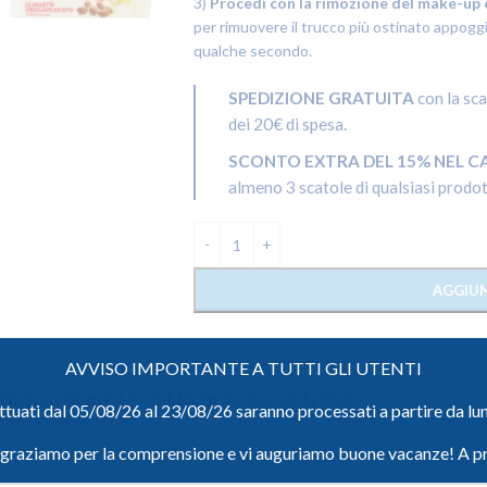
3)
Procedi con la rimozione del make-up 
per rimuovere il trucco più ostinato appoggia
qualche secondo.
SPEDIZIONE GRATUITA
con la sc
dei 20€ di spesa.
SCONTO EXTRA DEL 15%
NEL C
almeno 3 scatole di qualsiasi prodot
AGGIUN
AVVISO IMPORTANTE A TUTTI GLI UTENTI
DESCRIZIONE
INFORMAZIONI AGGIUNTIVE
ettuati dal 05/08/26 al 23/08/26 saranno processati a partire da l
ngraziamo per la comprensione e vi auguriamo buone vacanze! A p