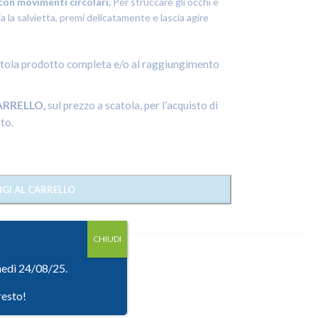
con movimenti circolari.
Per struccare gli occhi e
 la salvietta, premi delicatamente e lascia agire
atola prodotto completa e/o al raggiungimento
ARRELLO,
sul prezzo a scatola, per l’acquisto di
to.
GI AL CARRELLO
CHIUDI
unedì 24/08/25.
resto!