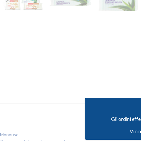
Gli ordini eff
Vi ri
Monouso.