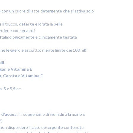
 con un cuore di latte detergente che si attiva solo
trucco, deterge e idrata la pelle
ontiene conservanti
a, oftalmologicamente e clinicamente testata
ché leggero e asciutto: niente limite dei 100 ml!
ili!
gan e Vitamina E
a, Carota e Vitamina E
a. 5 x 5,5 cm
 d’acqua.
Ti suggeriamo di inumidirti la mano e
!)
non disperdere il latte detergente contenuto