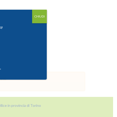
CHIUDI
ce
,
oni.
lice in provincia di Torino