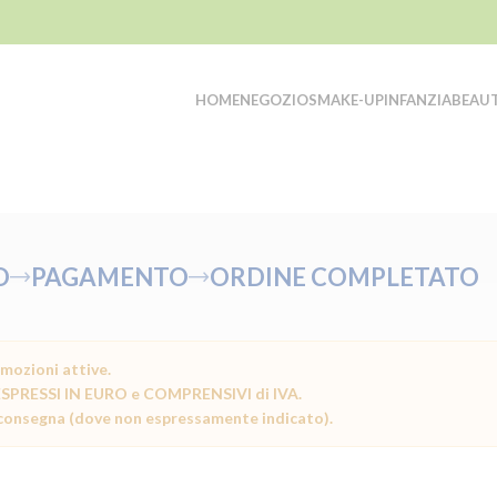
HOME
NEGOZIO
SMAKE-UP
INFANZIA
BEAU
O
PAGAMENTO
ORDINE COMPLETATO
mozioni attive.
no ESPRESSI IN EURO e COMPRENSIVI di IVA.
segna (dove non espressamente indicato).