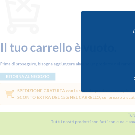
D
Il tuo carrello è vuoto.
Prima di proseguire, bisogna aggiungere almeno un prodotto nel carrello
RITORNA AL NEGOZIO
SPEDIZIONE GRATUITA con la scatola prodotto completa e/o
SCONTO EXTRA DEL 15% NEL CARRELLO, sul prezzo a scatola,
Tura
Tutti i nostri prodotti son fatti con cura e am