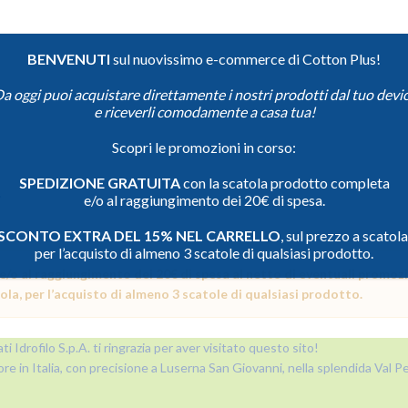
BENVENUTI
sul nuovissimo e-commerce di Cotton Plus!
a oggi puoi acquistare direttamente i nostri prodotti dal tuo devi
e riceverli comodamente a casa tua!
Scopri le promozioni in corso:
SPEDIZIONE GRATUITA
con la scatola prodotto completa
.
e/o al raggiungimento dei 20€ di spesa.
SCONTO EXTRA DEL 15% NEL CARRELLO
, sul prezzo a scatola
per l’acquisto di almeno 3 scatole di qualsiasi prodotto.
 al raggiungimento dei 20€ di spesa al netto di eventuali promozi
 per l’acquisto di almeno 3 scatole di qualsiasi prodotto.
ti Idrofilo S.p.A. ti ringrazia per aver visitato questo sito!
ore in Italia, con precisione a Luserna San Giovanni, nella splendida Val Pel