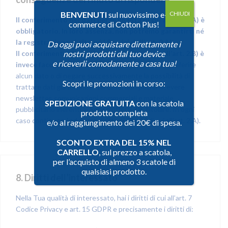
BENVENUTI
sul nuovissimo e-
CHIUDI
Il conferimento dei dati per le finalità di cui all’art. 2.A) è
commerce di Cotton Plus!
obbligatorio. In loro assenza, non potremo garantirti né
la registrazione al sito né i Servizi dell’art. 2.A).
Da oggi puoi acquistare direttamente i
Il conferimento dei dati per le finalità di cui all’art. 2.B) è
nostri prodotti dal tuo device
e riceverli comodamente a casa tua!
invece facoltativo
. Puoi quindi decidere di non conferire
alcun dato o di negare successivamente la possibilità di
Scopri le promozioni in corso:
trattare dati già forniti: in tal caso, non potrai ricevere
newsletter, comunicazioni commerciali e materiale
SPEDIZIONE GRATUITA
con la scatola
pubblicitario inerenti ai Servizi offerti dal Titolare. In ogni
prodotto completa
caso continuerai ad avere diritto ai Servizi di cui all’art. 2.A).
e/o al raggiungimento dei 20€ di spesa.
SCONTO EXTRA DEL 15% NEL
CARRELLO
, sul prezzo a scatola,
per l’acquisto di almeno 3 scatole di
qualsiasi prodotto.
8. Diritti dell’interessato
Nella Tua qualità di interessato, hai i diritti di cui all’art. 7
Codice Privacy e art. 15 GDPR e precisamente i diritti di: