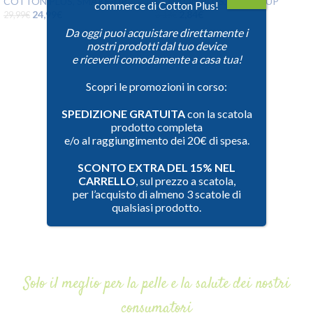
COTTON PLUS
,
SMAKE-UP
COTTON PLUS
,
SMAKE-UP
C
commerce di Cotton Plus!
24,99
€
2,84
€
29,99
€
3,18
€
2
Da oggi puoi acquistare direttamente i
nostri prodotti dal tuo device
e riceverli comodamente a casa tua!
Scopri le promozioni in corso:
SPEDIZIONE GRATUITA
con la scatola
prodotto completa
e/o al raggiungimento dei 20€ di spesa.
SCONTO EXTRA DEL 15% NEL
CARRELLO
, sul prezzo a scatola,
per l’acquisto di almeno 3 scatole di
qualsiasi prodotto.
Solo il meglio per la pelle e la salute dei nostri
consumatori