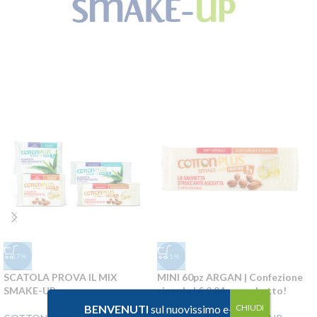
-17%
-11%
SCATOLA PROVA IL MIX
MINI 60pz ARGAN | Confezione
M
SMAKE-UP
singola | € 2,84 a sacchetto!
€
BENVENUTI
sul nuovissimo e-
CHIUDI