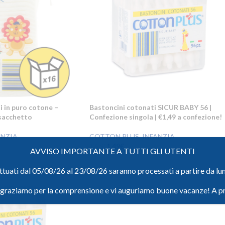
 in puro cotone –
Bastoncini cotonati SICUR BABY 56 |
 sacchetto
Confezione singola | €1,49 a confezione!
ANZIA
COTTON PLUS
,
INFANZIA
1,49
€
1,67
€
AVVISO IMPORTANTE A TUTTI GLI UTENTI
ettuati dal 05/08/26 al 23/08/26 saranno processati a partire da l
ngraziamo per la comprensione e vi auguriamo buone vacanze! A p