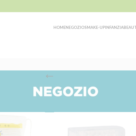
HOME
NEGOZIO
SMAKE-UP
INFANZIA
BEAU
ati “quadrotti bebe”