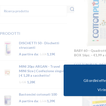
PRODOTTI
DISCHETTI 50 - Dischetti
struccanti
BABY 60 – Quadrotti
A partire da:
1,19
€
1,33
€
BOX 16pz. – €1,99 a
COTTON PLUS
,
INF
MINI 20pz ARGAN - Travel
31,84
€
38,21
€
MINI Size | Confezione singola
| € 1,28 a sacchetto!
Gli ordini eff
1,28
€
1,43
€
Vi ri
Bastoncini cotonati 100
A partire da:
1,39
€
1,56
€