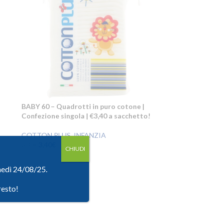
BABY 60 – Quadrotti in puro cotone |
Confezione singola | €3,40 a sacchetto!
COTTON PLUS
,
INFANZIA
3,40
€
3,81
€
CHIUDI
unedì 24/08/25.
resto!