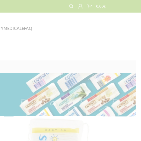
0,00
€
TY
MEDICALE
FAQ
Mostra
Tutto