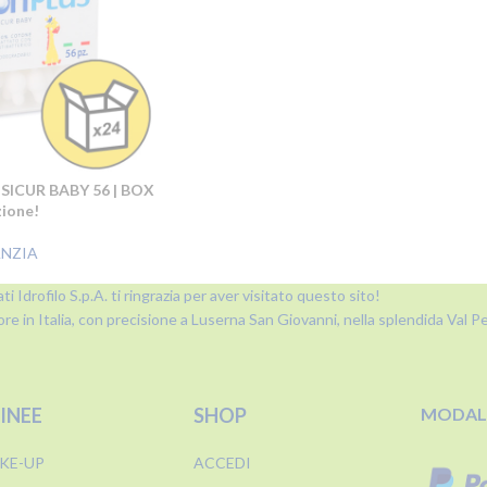
 SICUR BABY 56 | BOX
zione!
ANZIA
ti Idrofilo S.p.A. ti ringrazia per aver visitato questo sito!
ore in Italia, con precisione a Luserna San Giovanni, nella splendida Val Pel
LINEE
SHOP
MODALI
KE-UP
ACCEDI