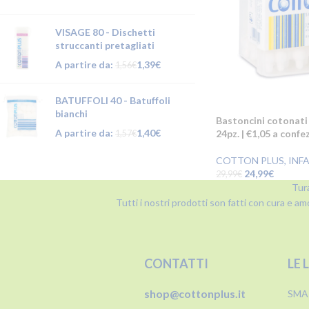
VISAGE 80 - Dischetti
struccanti pretagliati
A partire da:
1,39
€
1,56
€
BATUFFOLI 40 - Batuffoli
bianchi
Bastoncini cotonati
A partire da:
1,40
€
24pz. | €1,05 a confe
1,57
€
COTTON PLUS
,
INF
24,99
€
29,99
€
Tura
Tutti i nostri prodotti son fatti con cura e am
CONTATTI
LE 
shop@cottonplus.it
SMA