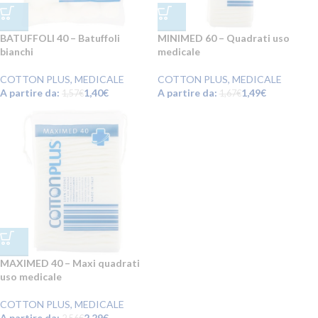
BATUFFOLI 40 – Batuffoli
MINIMED 60 – Quadrati uso
bianchi
medicale
COTTON PLUS
,
MEDICALE
COTTON PLUS
,
MEDICALE
A partire da:
1,40
€
A partire da:
1,49
€
1,57
€
1,67
€
MAXIMED 40 – Maxi quadrati
uso medicale
COTTON PLUS
,
MEDICALE
A partire da:
2,29
€