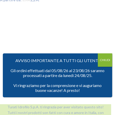
2,56
€
AVVISO IMPORTANTE A TUTTI GLI UTENTI
CHIUDI
Gli ordini effettuati dal 05/08/26 al 23/08/26 saranno
processati a partire da lunedì 24/08/25.
Vi ringraziamo per la comprensione e vi auguriamo
buone vacanze! A presto!
Turati Idrofilo S.p.A. ti ringrazia per aver visitato questo sito!
Tutti i nostri prodotti son fatti con cura e amore in Italia, con